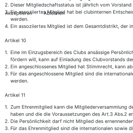
2.
Dieser Mitgliedschaftsstatus ist jährlich vom Vorstan
3.
Ein assoziiertes Mitglied hat bei clubinternen Entsch
Akzeptieren
Ablehnen
werden.
4.
Ein assoziiertes Mitglied ist dem Gesamtdistrikt, der
Artikel 10
1.
Eine im Einzugsbereich des Clubs ansässige Persönlichke
fördern will, kann auf Einladung des Clubvorstands de
2.
Ein angeschlossenes Mitglied hat Stimmrecht, kann a
3.
Für das angeschlossene Mitglied sind die international
werden.
Artikel 11
1.
Zum Ehrenmitglied kann die Mitgliederversammlung de
haben und die die Voraussetzungen des Art.3 Abs.2 er
2.
Die Persönlichkeit darf nicht Mitglied des ernennenden
3.
Für das Ehrenmitglied sind die internationalen sowie di