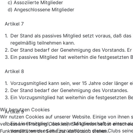
c) Assoziierte Mitglieder
d) Angeschlossene Mitglieder
Artikel 7
1.
Der Stand als passives Mitglied setzt voraus, daß da
regelmäßig teilnehmen kann.
2.
Der Stand bedarf der Genehmigung des Vorstands. Er is
3.
Ein passives Mitglied hat weiterhin die festgesetzten
Artikel 8
1.
Vorzugsmitglied kann sein, wer 15 Jahre oder länger e
2.
Der Stand bedarf der Genehmigung des Vorstandes.
3.
Ein Vorzugsmitglied hat weiterhin die festgesetzten Be
Wir benutzen Cookies
Artikel 9
Wir nutzen Cookies auf unserer Website. Einige von ihnen s
1.
Ein Lionsmitglied, das seine Mitgliedschaft in einem 
verbessern (Tracking Cookies). Sie können selbst entschei
werden, wenn es im Einzugsbereich dieses Clubs seine
Funktionalitäten der Seite zur Verfügung stehen.