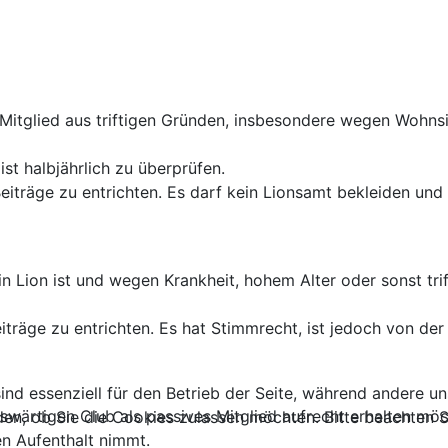
s Mitglied aus triftigen Gründen, insbesondere wegen Wohns
t halbjährlich zu überprüfen.
 Beiträge zu entrichten. Es darf kein Lionsamt bekleiden u
in Lion ist und wegen Krankheit, hohem Alter oder sonst t
iträge zu entrichten. Es hat Stimmrecht, ist jedoch von der 
ind essenziell für den Betrieb der Seite, während andere u
auswärtigen Club als passives Mitglied aufrecht erhalten m
den, ob Sie die Cookies zulassen möchten. Bitte beachten S
n Aufenthalt nimmt.